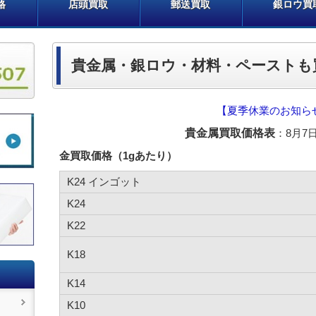
格
店頭買取
郵送買取
銀ロウ買
貴金属・銀ロウ・材料・ペーストも
【夏季休業のお知ら
貴金属買取価格表
：8月7日
金買取価格（1gあたり）
K24 インゴット
K24
K22
K18
K14
K10