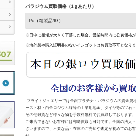
パラジウム買取価格（1ｇあたり）
Pd（精製品/IG）
※日中に相場が大きく下落した場合、営業時間内に公表価格が
※海外製や購入証明書のないインゴットはお買取不可となりま
ブライトジュエリーでは金銀プラチナ・パラジウムの貴金属
ースト材・白金ロジウム線等の工業用地金、ダイヤ等の宝石・
その他雑貨など様々な物を
手数料無料でお買取しております。
ご来店できないお客様には郵送買取も可能です。全国の法人・
ざいますので、不要な品・在庫のご売却や査定が
初めてのお客
せ。