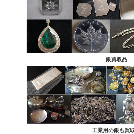
銀買取品
工業用の銀も買