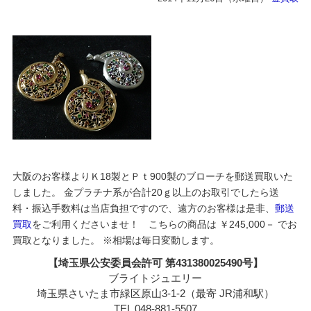
大阪のお客様よりＫ18製とＰｔ900製のブローチを郵送買取いた
しました。 金プラチナ系が合計20ｇ以上のお取引でしたら送
料・振込手数料は当店負担ですので、遠方のお客様は是非、
郵送
買取
をご利用くださいませ！ こちらの商品は ￥245,000－ でお
買取となりました。 ※相場は毎日変動します。
【埼玉県公安委員会許可 第431380025490号】
ブライトジュエリー
埼玉県さいたま市緑区原山3-1-2（最寄 JR浦和駅）
TEL 048-881-5507